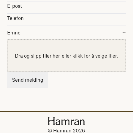
E-post
Telefon
Emne
↓
Besøk oss i Snartemo
Dra og slipp filer her, eller klikk for å velge filer.
Sett opp et digitalt planleggingsmøte
Besøk oss i Oslo
Besøk oss i Kristiansand
Be om et prisestimat
Annet
© Hamran 2026