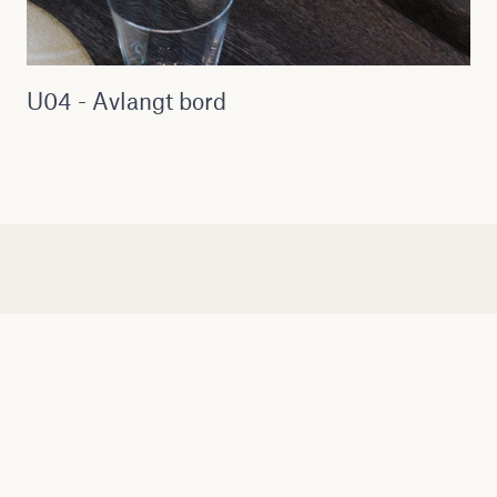
U04 - Avlangt bord
Spesialtilpassede møbler?
Har du spørsmål, ønsker å bestille spesialtilpassede
møbler eller utforske vårt utvalg av ferdige møbler?
Vi er her for å hjelpe deg. Vennligst fyll ut skjemaet
nedenfor, og vi vil ta kontakt med deg så snart som