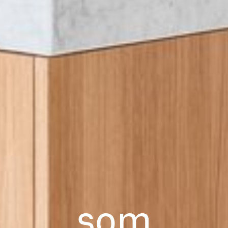
s
o
m