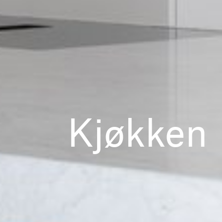
K
j
ø
k
k
e
n